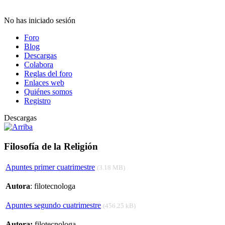
No has iniciado sesión
Foro
Blog
Descargas
Colabora
Reglas del foro
Enlaces web
Quiénes somos
Registro
Descargas
Filosofía de la Religión
Apuntes primer cuatrimestre
(3.18 MB)
Autora
: filotecnologa
Apuntes segundo cuatrimestre
(456.25 kB)
Autora:
filotecnologa