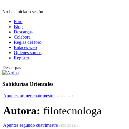
No has iniciado sesión
Foro
Blog
Descargas
Colabora
Reglas del foro
Enlaces web
Quiénes somos
Registro
Descargas
Sabidurías Orientales
Apuntes primer cuatrimestre
(436.73 kB)
Autora:
filotecnologa
Apuntes segundo cuatrimestre
(488.26 kB)