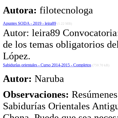
Autora:
filotecnologa
Apuntes SODA - 2019 - leira89
(1.22 MB)
Autor: leira89 Convocatori
de los temas obligatorios d
López.
Sabidurías orientales - Curso 2014-2015 - Completos
(759.70 kB)
Autor:
Naruba
Observaciones:
Resúmenes 
Sabidurías Orientales Antigu
Chona. Puede que sea necesa