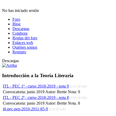
No has iniciado sesión
Foro
Blog
Descargas
Colabora
Reglas del foro
Enlaces web
Quiénes somos
Registro
Descargas
Introducción a la Teoría Literaria
ITL - PEC 1ª - curso 2018-2019 - nota 9
(133.18 kB)
Convocatoria: junio 2019 Autor: Bertie Nota: 9
ITL - PEC 2ª - curso 2018-2019 - nota 8
(136.58 kB)
Convocatoria: junio 2019 Autor: Bertie Nota. 8
itl-pec-pep-2010-2011-85-9
(210.82 kB)