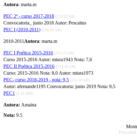
Autora
: marta.m
PEC 2ª - curso 2017-2018
(253.97 kB)
Convocatoria_ junio 2018 Autor: Pescaitus
PEC I (2010-2011)
(106.95 kB)
2010-2011
Autora
: marta.m
PEC I Poética 2015-2016
(212.23 kB)
Curso 2015-2016 Autor: miura1943 Nota: 7,6
PEC II Poética 2015-2016
(273.46 kB)
Curso: 2015-2016 Nota: 8,0 Autor: miura1973
PEC- curso 2018-2019 - nota: 9,5
(152.36 kB)
Autor: afernande1195 Convocatoria: junio 2019 Nota: 9,5
PEC1
(1.41 MB)
Autora:
Amaina
Nota:
9.5
Most
Powered