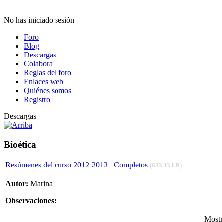
No has iniciado sesión
Foro
Blog
Descargas
Colabora
Reglas del foro
Enlaces web
Quiénes somos
Registro
Descargas
Bioética
Resúmenes del curso 2012-2013 - Completos
(633.13 kB)
Autor:
Marina
Observaciones:
Most