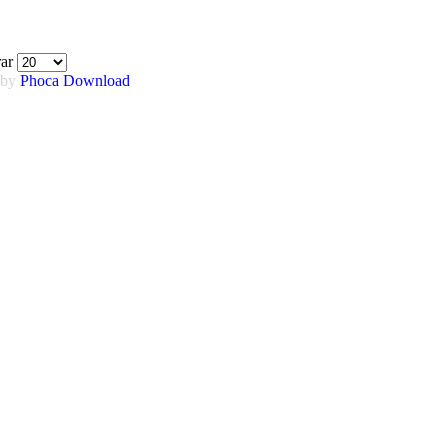
rar
 by
Phoca
Download